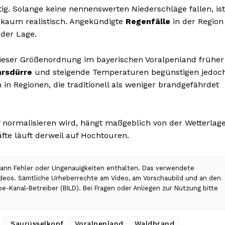
tig. Solange keine nennenswerten Niederschläge fallen, ist
kaum realistisch. Angekündigte
Regenfälle
in der Region
der Lage.
ieser Größenordnung im bayerischen Voralpenland früher
hrsdürre
und steigende Temperaturen begünstigen jedoc
in Regionen, die traditionell als weniger brandgefährdet
f normalisieren wird, hängt maßgeblich von der Wetterlag
te läuft derweil auf Hochtouren.
 kann Fehler oder Ungenauigkeiten enthalten. Das verwendete
Videos. Sämtliche Urheberrechte am Video, am Vorschaubild und an den
be-Kanal-Betreiber (BILD). Bei Fragen oder Anliegen zur Nutzung bitte
Saurüsselkopf
Voralpenland
Waldbrand