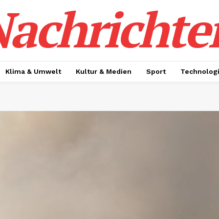
achrichte
Klima & Umwelt
Kultur & Medien
Sport
Technolog