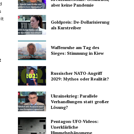
d
aber keine Pandemie
s
it
Goldpreis: De-Dollarisierung
als Kurstreiber
Waffenruhe am Tag des
Sieges: Stimmung in Kiew
t
Russischer NATO-Angriff
2029: Mythos oder Realität?
Ukrainekrieg: Parallele
Verhandlungen statt großer
Lösung?
Pentagon-UFO-Videos:
Unerklärliche
Himmelsphänomene