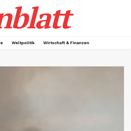
nblatt
ie
Weltpolitik
Wirtschaft & Finanzen