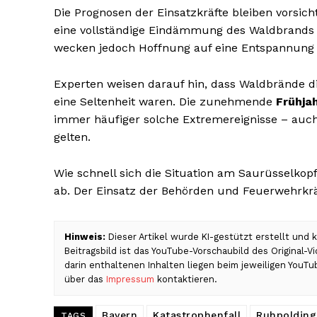
Die Prognosen der Einsatzkräfte bleiben vorsich
eine vollständige Eindämmung des Waldbrands 
wecken jedoch Hoffnung auf eine Entspannung 
Experten weisen darauf hin, dass Waldbrände d
eine Seltenheit waren. Die zunehmende
Frühja
immer häufiger solche Extremereignisse – auch 
gelten.
Wie schnell sich die Situation am Saurüsselkop
ab. Der Einsatz der Behörden und Feuerwehrkräf
Hinweis:
Dieser Artikel wurde KI-gestützt erstellt und
Beitragsbild ist das YouTube-Vorschaubild des Original-
darin enthaltenen Inhalten liegen beim jeweiligen YouTu
über das
Impressum
kontaktieren.
Bayern
Katastrophenfall
Ruhpolding
TAGS