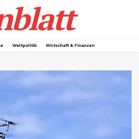
nblatt
ie
Weltpolitik
Wirtschaft & Finanzen