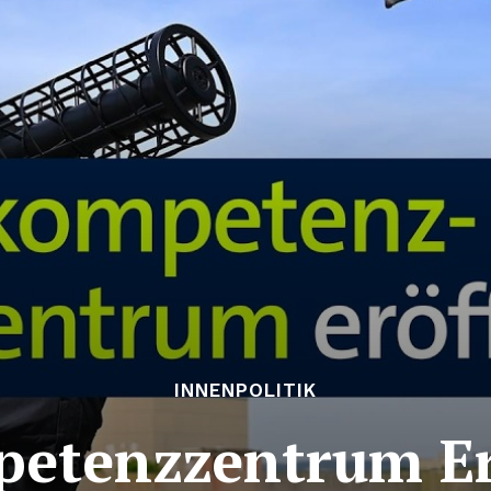
INNENPOLITIK
tenz­zentrum Er