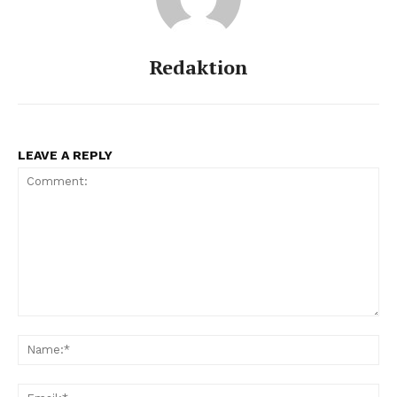
Redaktion
LEAVE A REPLY
Comment:
Na
Ema