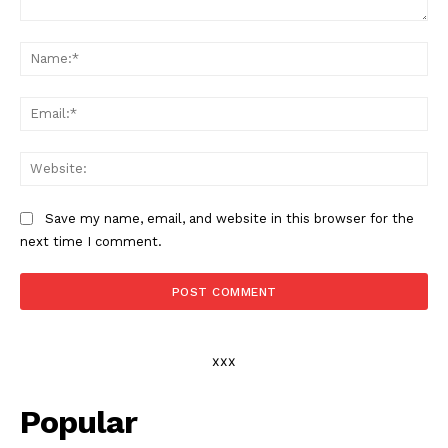
Comment:
Na
Ema
Web
Save my name, email, and website in this browser for the
next time I comment.
xxx
Popular