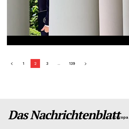
1
2
3
...
139
Das Nachrichtenblatt
Europa