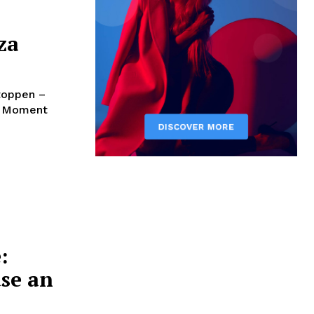
za
stoppen –
de Moment
:
se an