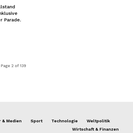
llstand
nklusive
r Parade.
Page 2 of 139
r & Medien
Sport
Technologie
Weltpolitik
Wirtschaft & Finanzen