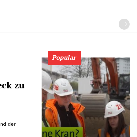
Popular
eck zu
und der