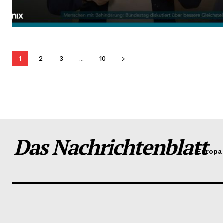
1
2
3
...
10
Das Nachrichtenblatt
Europa