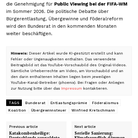
die Genehmigung für
Public Viewing bei der FIFA-WM
im Sommer 2026. Die politische Debatte über
Bürgerentlastung, Übergewinne und Föderalreform
wird den Bundesrat in den kommenden Monaten
weiter beschäftigen.
Hinweis:
Dieser Artikel wurde KI-gestützt erstellt und kann
Fehler oder Ungenauigkeiten enthalten. Das verwendete
Beitragsbild ist das YouTube-Vorschaubild des Original-Videos.
Sämtliche Urheberrechte am Video, am Vorschaubild und an
den darin enthaltenen Inhalten liegen beim jeweiligen
YouTube-Kanal-Betreiber (phoenix). Bei Fragen oder Anliegen
zur Nutzung bitte über das
Impressum
kontaktieren.
TAGS
Bundesrat
Entlastungsprämie
Föderalismus
Koalition
Übergewinnsteuer
Winfried Kretschmann
Previous article
Next article
Katakombenheilige:
Serielle Sanierung:
Deutschlands vergoldete
Klimafreundlich dämmen