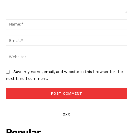
Comment:
Na
Ema
Web
Save my name, email, and website in this browser for the
next time I comment.
xxx
Popular