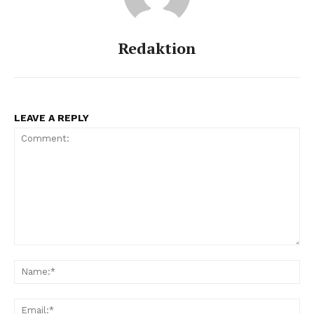
Redaktion
LEAVE A REPLY
Comment:
Na
Ema