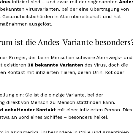
irus
infiziert sind – und zwar mit der sogenannten
Ande
8 bekannten Virusvarianten, bei der eine Übertragung von
zt Gesundheitsbehörden in Alarmbereitschaft und hat
smaßnahmen ausgelöst.
rum ist die Andes-Variante besonders
agener Erreger, der beim Menschen schwere Atemwegs- und
t existieren
38 bekannte Varianten
des Virus, doch die
 Kontakt mit infizierten Tieren, deren Urin, Kot oder
ung ein: Sie ist die einzige Variante, bei der
gung direkt von Mensch zu Mensch stattfinden kann.
d anhaltender Kontakt
mit einer infizierten Person. Dies
wa an Bord eines Schiffes – besonders heikel.
m in Südamerika, insbesondere in Chile und Argentinien,