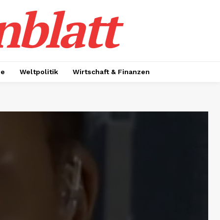
nblatt
ie
Weltpolitik
Wirtschaft & Finanzen