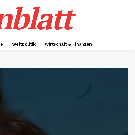
nblatt
ie
Weltpolitik
Wirtschaft & Finanzen