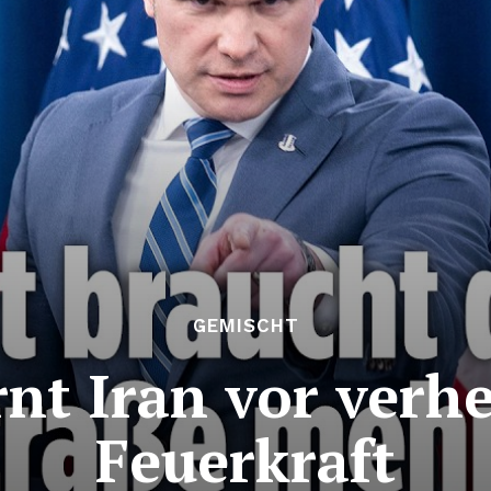
GEMISCHT
nt Iran vor verh
Feuerkraft