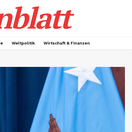
nblatt
ie
Weltpolitik
Wirtschaft & Finanzen