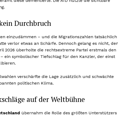
eramt diese dementierte. Die AfD nutzte die sichtbare
ng.
 kein Durchbruch
ten einzudämmen – und die Migrationszahlen tatsächlich
tte verlor etwas an Schärfe. Dennoch gelang es nicht, de
il 2026 überholte die rechtsextreme Partei erstmals den
 ein symbolischer Tiefschlag für den Kanzler, der einst
lbieren.
lwahlen verschärfte die Lage zusätzlich und schwächte
pannten politischen Klima.
kschläge auf der Weltbühne
utschland
übernahm die Rolle des größten Unterstützers