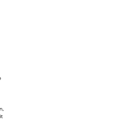
e
n,
it