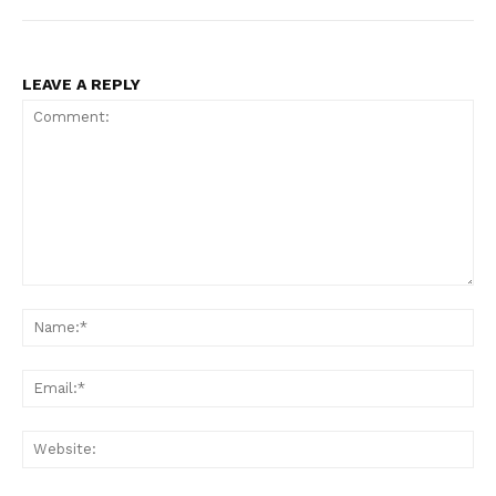
LEAVE A REPLY
Comment:
Na
Ema
Web