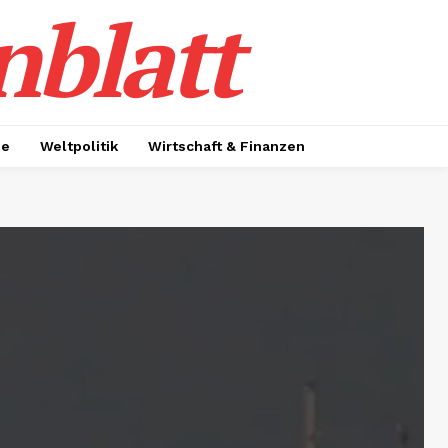
nblatt
ie
Weltpolitik
Wirtschaft & Finanzen