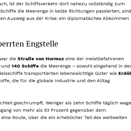
rach, ist der Schiffsverkehr dort nahezu vollständig zum
chiffe die Meerenge in beide Richtungen passierten, sin
inen Ausweg aus der Krise: ein diplomatisches Abkommen
errten Engstelle
 war die
Straße von Hormuz
eine der meistbefahrenen
 rund
140 Schiffe
die Meerenge – sowohl eingehend in de
elsschiffe transportierten lebenswichtige Güter wie
Erdöl
offe, die für die globale Industrie und den Alltag
uchteil geschrumpft. Weniger als zehn Schiffe täglich wag
ckgang von mehr als 93 Prozent gegenüber dem
 eine Route, über die ein erheblicher Teil des weltweiten