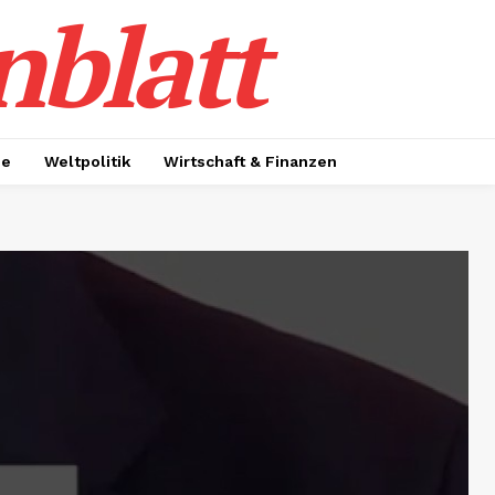
nblatt
ie
Weltpolitik
Wirtschaft & Finanzen