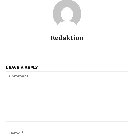
Redaktion
LEAVE A REPLY
Comment:
Na