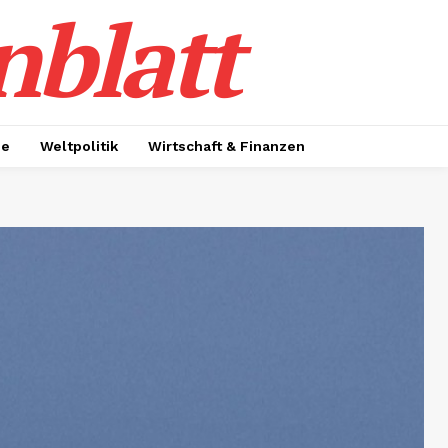
nblatt
ie
Weltpolitik
Wirtschaft & Finanzen