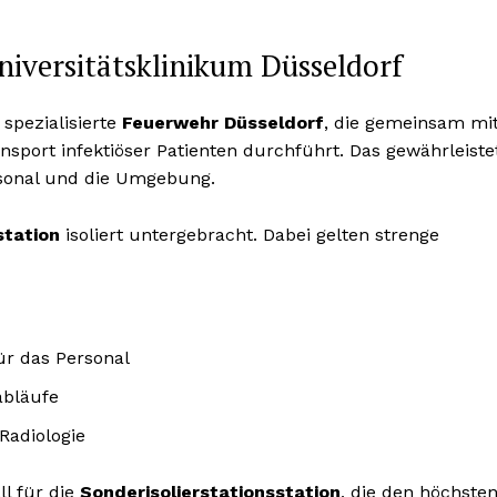
iversitätsklinikum Düsseldorf
 spezialisierte
Feuerwehr Düsseldorf
, die gemeinsam mi
port infektiöser Patienten durchführt. Das gewährleiste
rsonal und die Umgebung.
station
isoliert untergebracht. Dabei gelten strenge
ür das Personal
abläufe
Radiologie
l für die
Sonderisolierstationsstation
, die den höchste