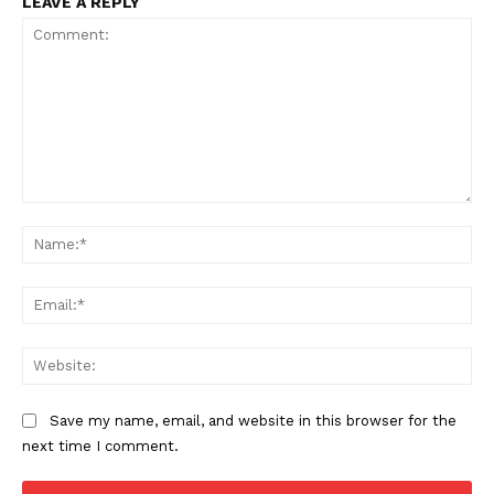
LEAVE A REPLY
Comment:
Na
Ema
Web
Save my name, email, and website in this browser for the
next time I comment.