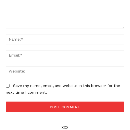
Comment:
Na
Ema
Web
Save my name, email, and website in this browser for the
next time I comment.
xxx