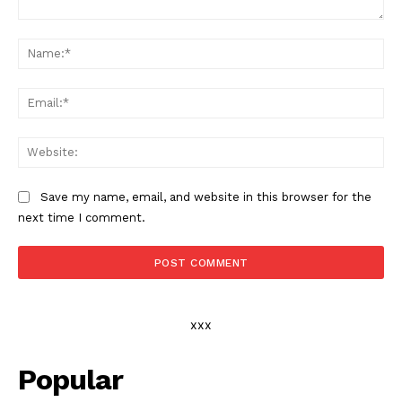
Comment:
Na
Ema
Web
Save my name, email, and website in this browser for the
next time I comment.
xxx
Popular