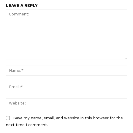
LEAVE A REPLY
Comment:
Na
Ema
Web
Save my name, email, and website in this browser for the
next time I comment.