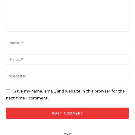
Comment:
Na
Ema
Web
Save my name, email, and website in this browser for the
next time I comment.
xxx