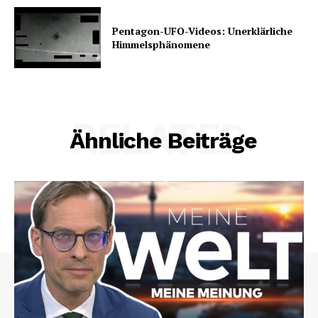
Pentagon-UFO-Videos: Unerklärliche
Himmelsphänomene
RELATED
Ähnliche Beiträge