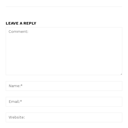
LEAVE A REPLY
Comment:
Na
Ema
Web