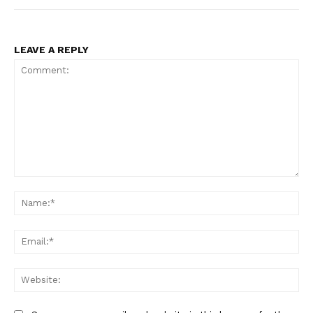
LEAVE A REPLY
Comment:
Na
Ema
Web