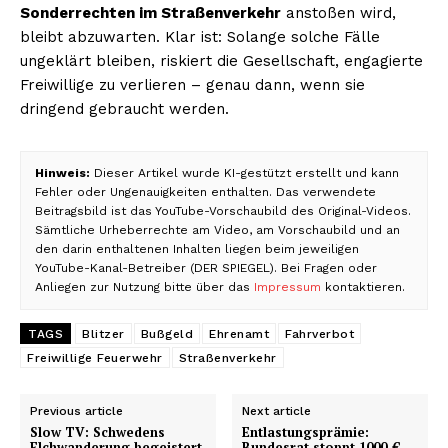
Sonderrechten im Straßenverkehr
anstoßen wird,
bleibt abzuwarten. Klar ist: Solange solche Fälle
ungeklärt bleiben, riskiert die Gesellschaft, engagierte
Freiwillige zu verlieren – genau dann, wenn sie
dringend gebraucht werden.
Hinweis:
Dieser Artikel wurde KI-gestützt erstellt und kann
Fehler oder Ungenauigkeiten enthalten. Das verwendete
Beitragsbild ist das YouTube-Vorschaubild des Original-Videos.
Sämtliche Urheberrechte am Video, am Vorschaubild und an
den darin enthaltenen Inhalten liegen beim jeweiligen
YouTube-Kanal-Betreiber (DER SPIEGEL). Bei Fragen oder
Anliegen zur Nutzung bitte über das
Impressum
kontaktieren.
TAGS
Blitzer
Bußgeld
Ehrenamt
Fahrverbot
Freiwillige Feuerwehr
Straßenverkehr
Previous article
Next article
Slow TV: Schwedens
Entlastungsprämie:
Elchwanderung begeistert
Bundesrat stoppt 1000-€-