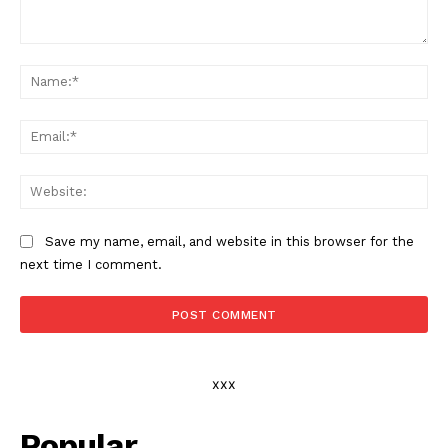
Comment:
Na
Ema
Web
Save my name, email, and website in this browser for the
next time I comment.
xxx
Popular