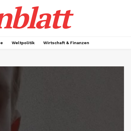
nblatt
ie
Weltpolitik
Wirtschaft & Finanzen