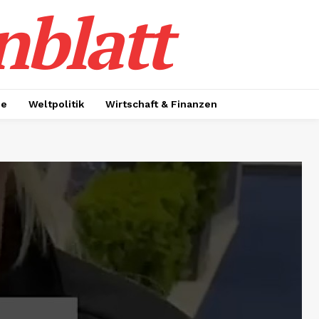
nblatt
ie
Weltpolitik
Wirtschaft & Finanzen