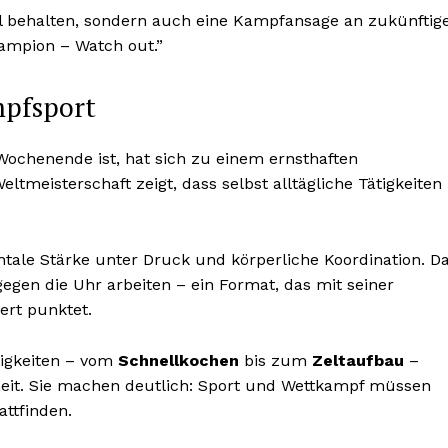
tel behalten, sondern auch eine Kampfansage an zukünftig
ampion – Watch out.”
mpfsport
 Wochenende ist, hat sich zu einem ernsthaften
eltmeisterschaft zeigt, dass selbst alltägliche Tätigkeiten
tale Stärke unter Druck und körperliche Koordination. D
egen die Uhr arbeiten – ein Format, das mit seiner
rt punktet.
tigkeiten – vom
Schnellkochen
bis zum
Zeltaufbau
–
theit. Sie machen deutlich: Sport und Wettkampf müssen
attfinden.