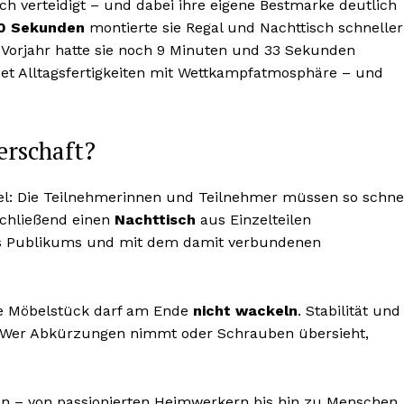
ch verteidigt – und dabei ihre eigene Bestmarke deutlich
20 Sekunden
montierte sie Regal und Nachttisch schneller
 Vorjahr hatte sie noch 9 Minuten und 33 Sekunden
et Alltagsfertigkeiten mit Wettkampfatmosphäre – und
erschaft?
el: Die Teilnehmerinnen und Teilnehmer müssen so schne
chließend einen
Nachttisch
aus Einzelteilen
s Publikums und mit dem damit verbundenen
tige Möbelstück darf am Ende
nicht wackeln
. Stabilität und
o. Wer Abkürzungen nimmt oder Schrauben übersieht,
 an – von passionierten Heimwerkern bis hin zu Menschen,