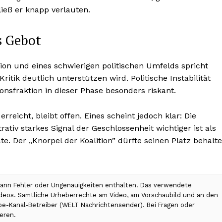
ließ er knapp verlauten.
es Gebot
on und eines schwierigen politischen Umfelds spricht
Kritik deutlich unterstützen wird. Politische Instabilität
nsfraktion in dieser Phase besonders riskant.
erreicht, bleibt offen. Eines scheint jedoch klar: Die
iv starkes Signal der Geschlossenheit wichtiger ist als
. Der „Knorpel der Koalition” dürfte seinen Platz behalt
 kann Fehler oder Ungenauigkeiten enthalten. Das verwendete
Videos. Sämtliche Urheberrechte am Video, am Vorschaubild und an den
ube-Kanal-Betreiber (WELT Nachrichtensender). Bei Fragen oder
eren.