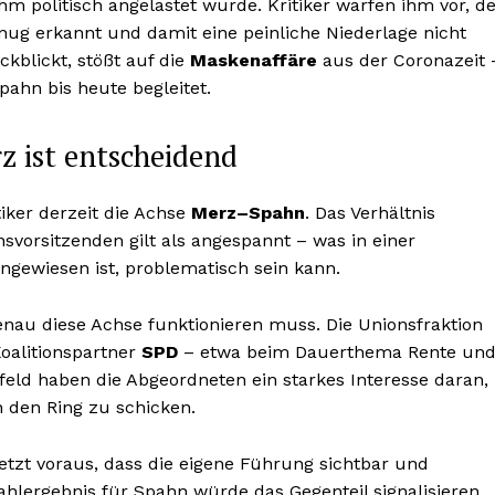
 ihm politisch angelastet wurde. Kritiker warfen ihm vor, d
nug erkannt und damit eine peinliche Niederlage nicht
kblickt, stößt auf die
Maskenaffäre
aus der Coronazeit 
pahn bis heute begleitet.
z ist entscheidend
ker derzeit die Achse
Merz–Spahn
. Das Verhältnis
orsitzenden gilt als angespannt – was in einer
ngewiesen ist, problematisch sein kann.
enau diese Achse funktionieren muss. Die Unionsfraktion
oalitionspartner
SPD
– etwa beim Dauerthema Rente un
ld haben die Abgeordneten ein starkes Interesse daran,
n den Ring zu schicken.
etzt voraus, dass die eigene Führung sichtbar und
hlergebnis für Spahn würde das Gegenteil signalisieren.