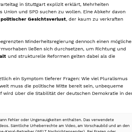
teitag in Stuttgart explizit erklärt, Mehrheiten
aus Union und SPD suchen zu wollen. Eine Abkehr davon
n
politischer Gesichtsverlust
, der kaum zu verkraften
 begrenzten Minderheitsregierung dennoch einen mögliche
formvorhaben ließen sich durchsetzen, um Richtung und
alt
und strukturelle Reformen gelten dabei als die
ztlich ein Symptom tieferer Fragen: Wie viel Pluralismus
weit muss die politische Mitte bereit sein, unbequeme
 wird über die Stabilität der deutschen Demokratie in de
 kann Fehler oder Ungenauigkeiten enthalten. Das verwendete
Videos. Sämtliche Urheberrechte am Video, am Vorschaubild und an den
ube-Kanal-Betreiber (WELT Nachrichtensender). Bei Fragen oder