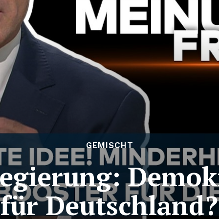
GEMISCHT
egierung: Demok
für Deutschland?