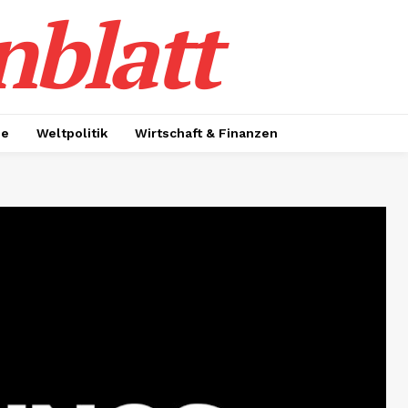
nblatt
ie
Weltpolitik
Wirtschaft & Finanzen