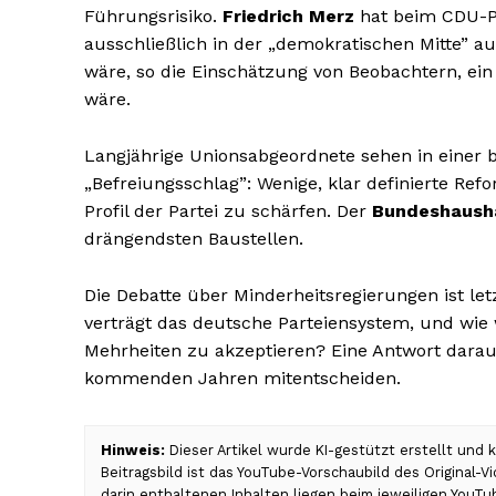
Führungsrisiko.
Friedrich Merz
hat beim CDU-Par
ausschließlich in der „demokratischen Mitte” 
wäre, so die Einschätzung von Beobachtern, ei
wäre.
Langjährige Unionsabgeordnete sehen in einer
„Befreiungsschlag”: Wenige, klar definierte Re
Profil der Partei zu schärfen. Der
Bundeshaush
drängendsten Baustellen.
Die Debatte über Minderheitsregierungen ist let
verträgt das deutsche Parteiensystem, und wie 
Mehrheiten zu akzeptieren? Eine Antwort darauf
kommenden Jahren mitentscheiden.
Hinweis:
Dieser Artikel wurde KI-gestützt erstellt und
Beitragsbild ist das YouTube-Vorschaubild des Original-
darin enthaltenen Inhalten liegen beim jeweiligen YouT