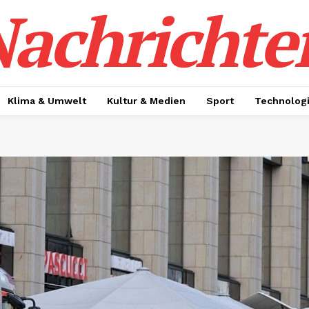
achrichte
Klima & Umwelt
Kultur & Medien
Sport
Technolog