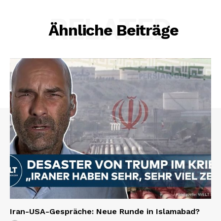
RELATED
Ähnliche Beiträge
Iran-USA-Gespräche: Neue Runde in Islamabad?