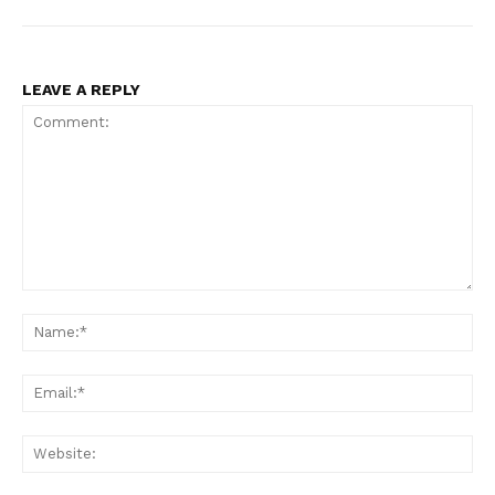
LEAVE A REPLY
Comment:
Na
Ema
Web