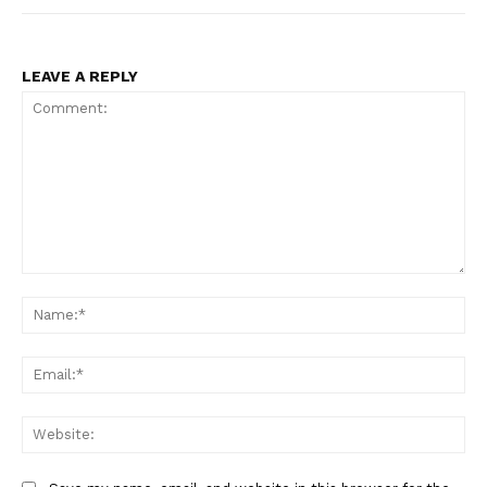
LEAVE A REPLY
Comment:
Na
Ema
Web