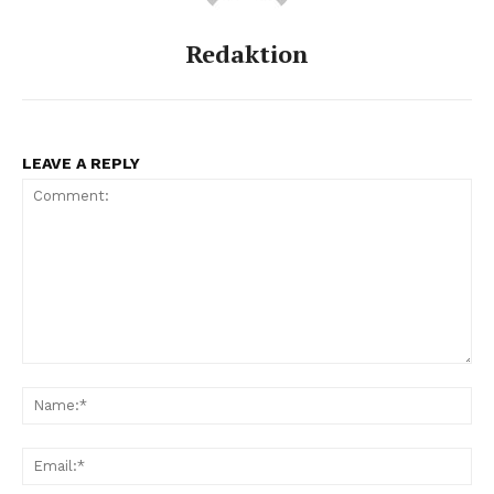
Redaktion
LEAVE A REPLY
Comment:
Na
Ema