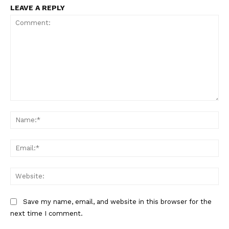
LEAVE A REPLY
Comment:
Na
Ema
Web
Save my name, email, and website in this browser for the
next time I comment.