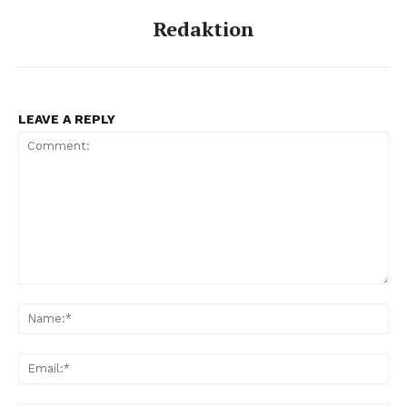
Redaktion
LEAVE A REPLY
Comment:
Na
Ema