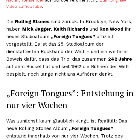
Nachrichtensender
auf YouTube veröffentlicht.
Zum Original-
Video auf YouTube
.
Die
Rolling Stones
sind zurück: In Brooklyn, New York,
haben
Mick Jagger
,
Keith Richards
und
Ron Wood
ihr
neues Studioalbum
„Foreign Tongues”
offiziell
vorgestellt. Es ist das 25. Studioalbum der
dienstältesten Rockband der Welt – und ein weiterer
Beweis dafür, dass das Trio, das zusammen
242 Jahre
auf dem Buckel hat und seit 1962 die Bühnen der Welt
bespielt, noch lange nicht ans Aufhören denkt.
„Foreign Tongues”: Entstehung in
nur vier Wochen
Was zunächst kaum glaublich klingt, ist Realität: Das
neue Rolling Stones Album
„Foreign Tongues”
entstand innerhalb von nur vier Wochen. Trotz des