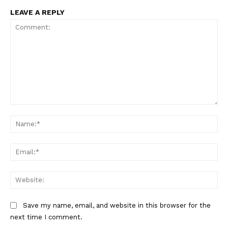
LEAVE A REPLY
Comment:
Na
Ema
Web
Save my name, email, and website in this browser for the
next time I comment.