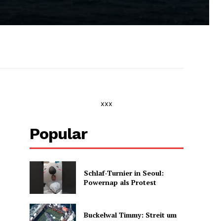
xxx
Popular
Schlaf-Turnier in Seoul:
Powernap als Protest
Buckelwal Timmy: Streit um