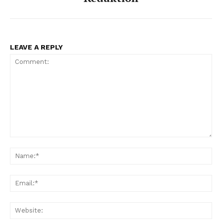
LEAVE A REPLY
Comment:
Na
Ema
Web