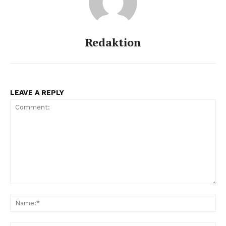
Redaktion
LEAVE A REPLY
Comment:
Na