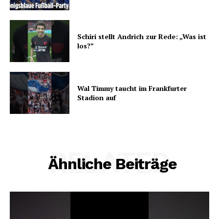
Schiri stellt Andrich zur Rede: „Was ist
los?”
Wal Timmy taucht im Frankfurter
Stadion auf
RELATED
Ähnliche Beiträge