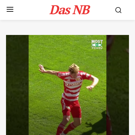
Das NB