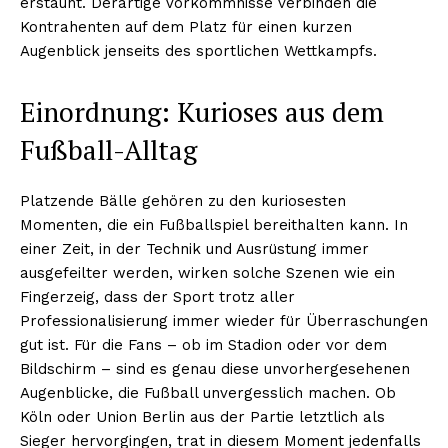
erstaunt. Derartige Vorkommnisse verbinden die
Kontrahenten auf dem Platz für einen kurzen
Augenblick jenseits des sportlichen Wettkampfs.
Einordnung: Kurioses aus dem
Fußball-Alltag
Platzende Bälle gehören zu den kuriosesten
Momenten, die ein Fußballspiel bereithalten kann. In
einer Zeit, in der Technik und Ausrüstung immer
ausgefeilter werden, wirken solche Szenen wie ein
Fingerzeig, dass der Sport trotz aller
Professionalisierung immer wieder für Überraschungen
gut ist. Für die Fans – ob im Stadion oder vor dem
Bildschirm – sind es genau diese unvorhergesehenen
Augenblicke, die Fußball unvergesslich machen. Ob
Köln oder Union Berlin aus der Partie letztlich als
Sieger hervorgingen, trat in diesem Moment jedenfalls