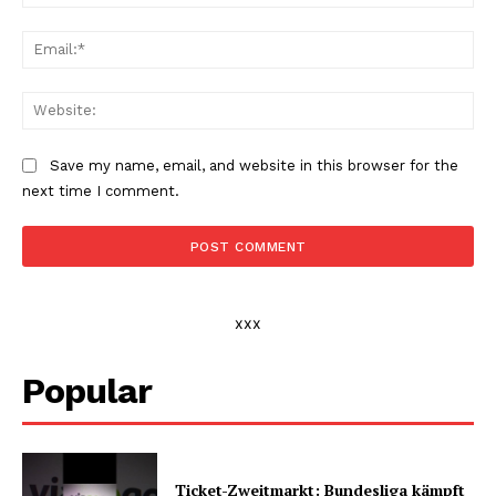
Ema
Web
Save my name, email, and website in this browser for the
next time I comment.
xxx
Popular
Ticket-Zweitmarkt: Bundesliga kämpft