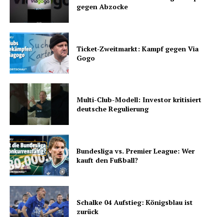
gegen Abzocke
Ticket-Zweitmarkt: Kampf gegen Via
Gogo
Multi-Club-Modell: Investor kritisiert
deutsche Regulierung
Bundesliga vs. Premier League: Wer
kauft den Fußball?
Schalke 04 Aufstieg: Königsblau ist
zurück