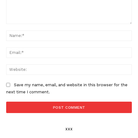
Comment:
Na
Ema
Web
Save my name, email, and website in this browser for the
next time I comment.
xxx