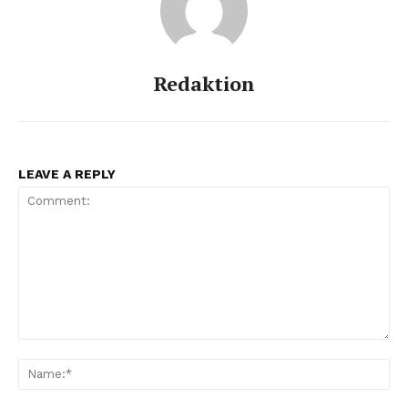
Redaktion
LEAVE A REPLY
Comment:
Na