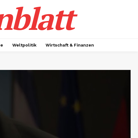
nblatt
ie
Weltpolitik
Wirtschaft & Finanzen