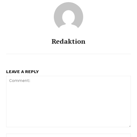
Redaktion
LEAVE A REPLY
Comment:
Na