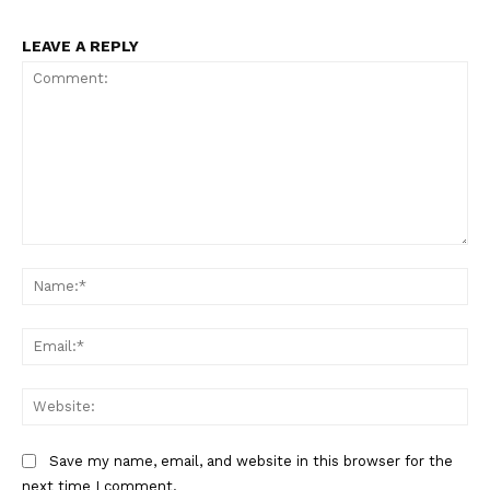
LEAVE A REPLY
Comment:
Na
Ema
Web
Save my name, email, and website in this browser for the
next time I comment.