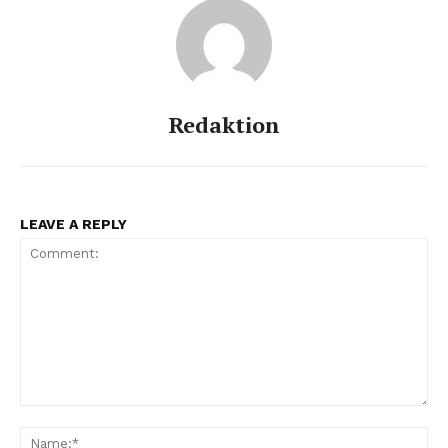
Redaktion
LEAVE A REPLY
Comment:
Na