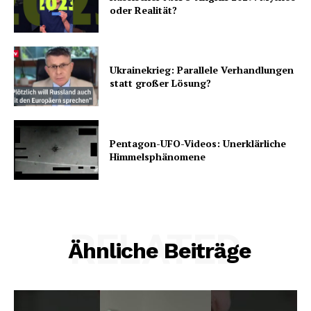
oder Realität?
Ukrainekrieg: Parallele Verhandlungen
statt großer Lösung?
Pentagon-UFO-Videos: Unerklärliche
Himmelsphänomene
RELATED
Ähnliche Beiträge