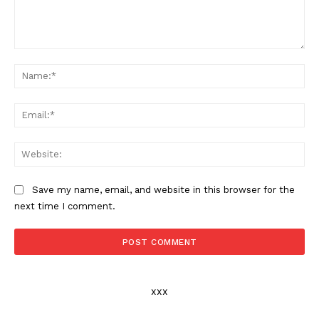
Comment:
Na
Ema
Web
Save my name, email, and website in this browser for the
next time I comment.
xxx