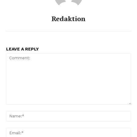
Redaktion
LEAVE A REPLY
Comment:
Na
Ema